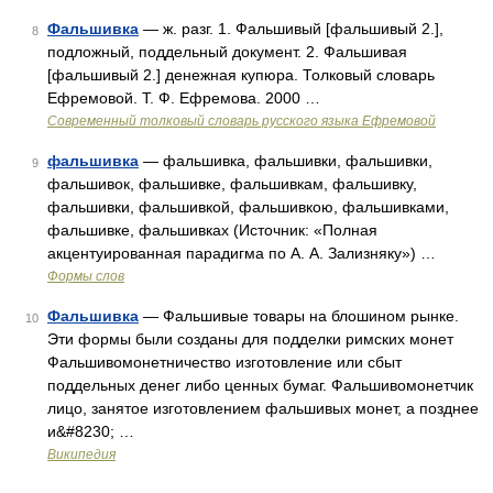
Фальшивка
— ж. разг. 1. Фальшивый [фальшивый 2.],
8
подложный, поддельный документ. 2. Фальшивая
[фальшивый 2.] денежная купюра. Толковый словарь
Ефремовой. Т. Ф. Ефремова. 2000 …
Современный толковый словарь русского языка Ефремовой
фальшивка
— фальшивка, фальшивки, фальшивки,
9
фальшивок, фальшивке, фальшивкам, фальшивку,
фальшивки, фальшивкой, фальшивкою, фальшивками,
фальшивке, фальшивках (Источник: «Полная
акцентуированная парадигма по А. А. Зализняку») …
Формы слов
Фальшивка
— Фальшивые товары на блошином рынке.
10
Эти формы были созданы для подделки римских монет
Фальшивомонетничество изготовление или сбыт
поддельных денег либо ценных бумаг. Фальшивомонетчик
лицо, занятое изготовлением фальшивых монет, а позднее
и&#8230; …
Википедия