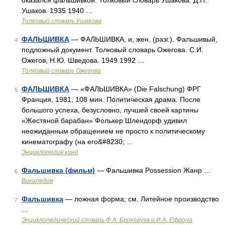
оказался фальшивкой. Толковый словарь Ушакова. Д.Н.
Ушаков. 1935 1940 …
Толковый словарь Ушакова
ФАЛЬШИВКА
— ФАЛЬШИВКА, и, жен. (разг.). Фальшивый,
4
подложный документ. Толковый словарь Ожегова. С.И.
Ожегов, Н.Ю. Шведова. 1949 1992 …
Толковый словарь Ожегова
ФАЛЬШИВКА
— «ФАЛЬШИВКА» (Die Falschung) ФРГ
5
Франция, 1981, 108 мин. Политическая драма. После
большого успеха, безусловно, лучшей своей картины
«Жестяной барабан» Фолькер Шлендорф удивил
неожиданным обращением не просто к политическому
кинематографу (на его&#8230; …
Энциклопедия кино
Фальшивка (фильм)
— Фальшивка Possession Жанр …
6
Википедия
Фальшивка
— ложная форма; см. Литейное производство
7
…
Энциклопедический словарь Ф.А. Брокгауза и И.А. Ефрона